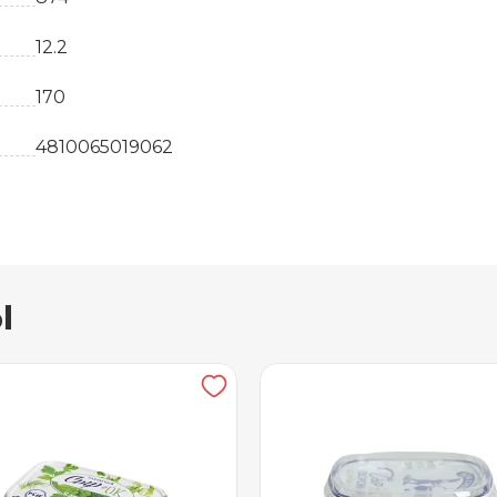
12.2
170
4810065019062
шт
Белоруссия
ы
Плавленные сыры
15.6
Сыр, творог, сливки из коровьего молока
75 суток
от +2 до +6