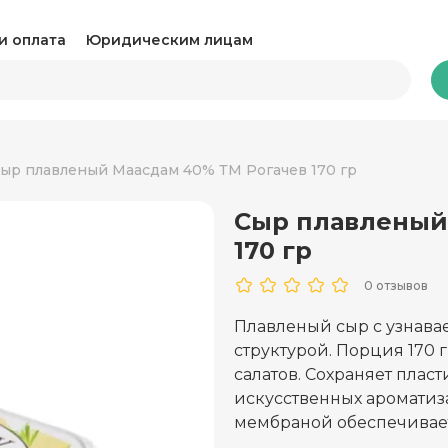
и оплата
Юридическим лицам
Бакалея
ыр плавленый Маасдам 40% ТМ Рогачев 170 гр
Сыр плавленый
Какао и горячий шоколад
Ка
170 гр
Консервация
Ко
0 отзывов
Крупы, паста и макароны
Му
Плавленый сыр с узнава
структурой. Порция 170 
Овощные консервы
Ра
салатов. Сохраняет плас
Соль, сахар и специи
искусственных ароматиза
Соу
мембраной обеспечивает
Сухари и снеки
Ча