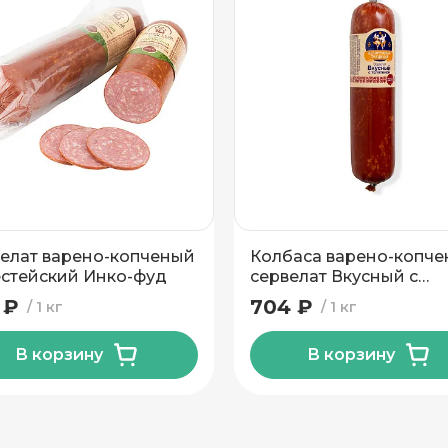
елат варено-копченый
Колбаса варено-копче
стейский Инко-фуд
сервелат Вкусный с
телятиной Инко-Фуд
 ₽
704 ₽
1 кг
1 кг
В корзину
В корзину