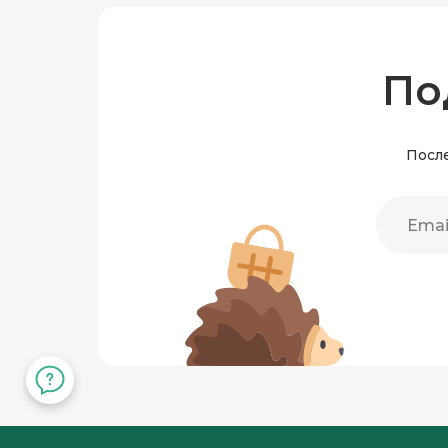
По
После