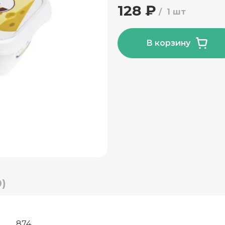
128 ₽
1 шт
В корзину
)
874