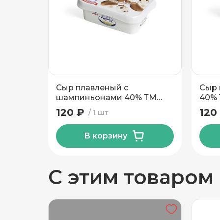
Добавить новый адрес
Углеводы, в граммах (на 100г)
Доставка
Само
Жирность, %
Вид упаковки
Сыр плавленый с
Сыр 
Частный дом
шампиньонами 40% ТМ
40% 
Рогачев 170 гр
120 ₽
120
1 шт
Кв./Офис
*
Подъезд
В корзину
Этаж
Домофо
С этим товаром
Есть лифт