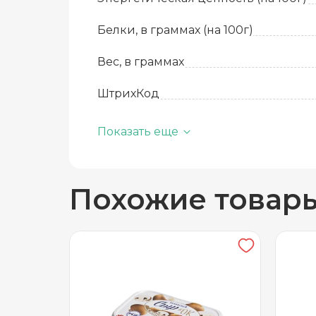
Белки, в граммах (на 100г)
Вес, в граммах
ШтрихКод
Базовая единица
Показать еще
Производитель
Похожие товар
вид
Жиры, в граммах (на 100 г)
Состав
Срок годности
Температура хранения