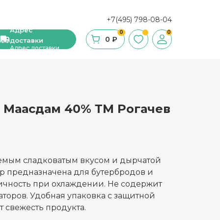
+7(495) 798-08-04
Адрес
0
0
0 ₽
доставки
Адрес доставки
 Маасдам 40% ТМ Рогачев
ши, сухие завтраки, мюсли
фе
ка и ингредиенты для выпечки
емым сладковатым вкусом и дырчатой
гр предназначена для бутербродов и
стительное масло
тичность при охлаждении. Не содержит
торов. Удобная упаковка с защитной
с и уксус
 свежесть продукта.
й