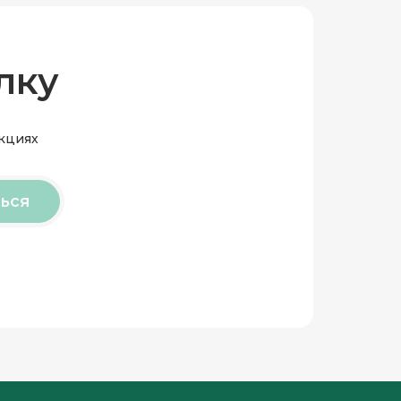
лку
акциях
ься