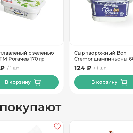
5.3
вывоз
40
Пластиковый контейнер
плавленый с зеленью
Сыр творожный Bon
ТМ Рогачев 170 гр
Cremor шампиньоны 
150 г
 ₽
124 ₽
1 шт
1 шт
В корзину
В корзину
н
 покупают