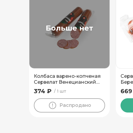
Подтвердить адрес
Больше нет
Колбаса варено-копченая
Серв
Сервелат Венецианский
Бере
высший сорт Пинский МК
374 ₽
669
1 шт
400 гр
Распродано