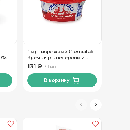
Сыр творожный Cremeitali
Сыр мя
60%
Крем сыр с пеперони и
40% Тм
чили 60% 140г
131 ₽
165 ₽
1 шт
В корзину