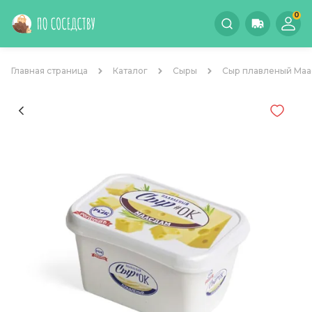
0
Главная страница
Каталог
Сыры
Сыр плавленый Маа