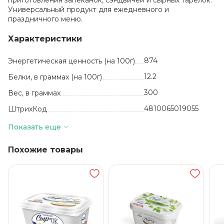
приготовления запеканок, сэндвичей и сырных тарелок.
Универсальный продукт для ежедневного и
праздничного меню.
Характеристики
874
Энергетическая ценность (на 100г)
12.2
Белки, в граммах (на 100г)
300
Вес, в граммах
4810065019055
ШтрихКод
шт
Базовая единица
Показать еще
Белоруссия
Производитель
Похожие товары
Плавленные сыры
вид
15.6
Жиры, в граммах (на 100 г)
Сыр, творог, сливки
из коровьего
молока
Состав
75 суток
Срок годности