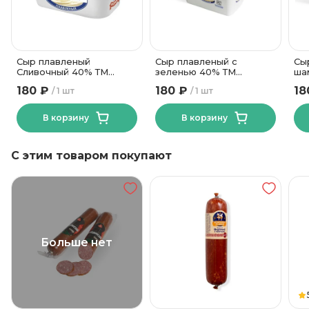
от +2 до +6
Температура хранения
5.3
Углеводы, в граммах (на 100г)
40
Жирность, %
Сыр плавленый
Сыр плавленый с
Сы
Сливочный 40% ТМ
зеленью 40% ТМ
ша
Пластиковый
контейнер
Рогачев 300 гр
Рогачев 300 гр
Ро
Вид упаковки
180 ₽
180 ₽
18
1 шт
1 шт
В корзину
В корзину
С этим товаром покупают
Больше нет