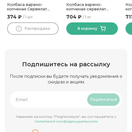
Колбаса варено-
Колбаса варено-
Ко
копченая Сервелат
копченая сервелат
ко
Венецианский высший
Вкусный с телятиной
ко
374 ₽
704 ₽
71
1 шт
1 кг
сорт Пинский МК 400 гр
Инко-Фуд
СП
Распродано
В корзину
Подпишитесь на рассылку
После подписки вы будете получать уведомления о
скидках и акциях
Подписаться
Нажимая на кнопку "Подписаться", вы соглашаетесь с
политикой конфиденциальности