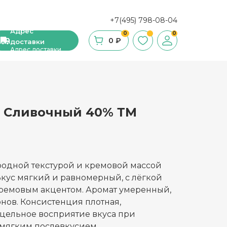
+7(495) 798-08-04
Адрес
0
0
0 ₽
доставки
Адрес доставки
 Сливочный 40% ТМ
ши, сухие завтраки, мюсли
фе
ка и ингредиенты для выпечки
родной текстурой и кремовой массой
 Вкус мягкий и равномерный, с лёгкой
стительное масло
ремовым акцентом. Аромат умеренный,
онов. Консистенция плотная,
с и уксус
цельное восприятие вкуса при
й
 мягким послевкусием.