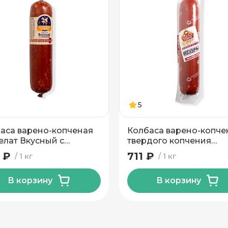
5
аса варено-копченая
Колбаса варено-копче
елат Вкусный с
твердого копчения
тиной Инко-Фуд
Москвичка СПМК
 ₽
711 ₽
1 кг
1 кг
В корзину
В корзину