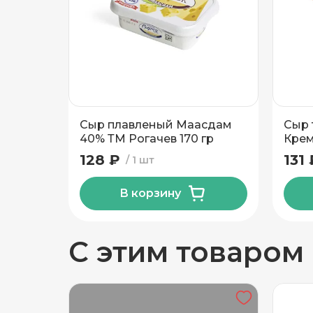
Добавить новый адрес
Углеводы, в граммах (на 100г)
Доставка
Само
Жирность, %
Вид упаковки
Сыр плавленый Маасдам
Сыр 
Частный дом
40% ТМ Рогачев 170 гр
Крем
чили
128 ₽
131 
1 шт
Кв./Офис
*
Подъезд
В корзину
Этаж
Домофо
С этим товаром
Есть лифт