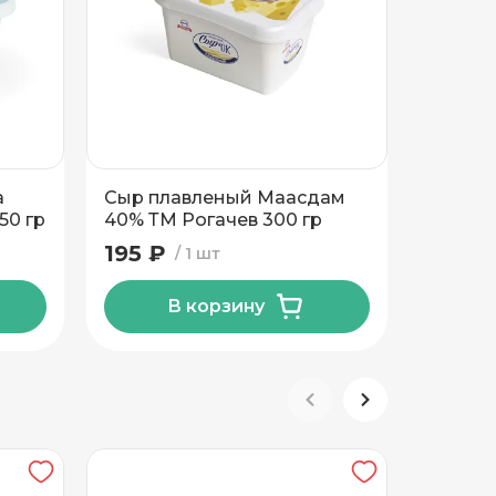
а
Сыр плавленый Маасдам
Крем-с
50 гр
40% ТМ Рогачев 300 гр
соусом
Белове
195 ₽
233 ₽
1 шт
В корзину