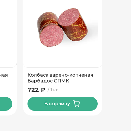
ная
Колбаса варено-копченая
Колбас
Барбадос СПМК
Сервел
сорта 
722 ₽
725 ₽
1 кг
В корзину