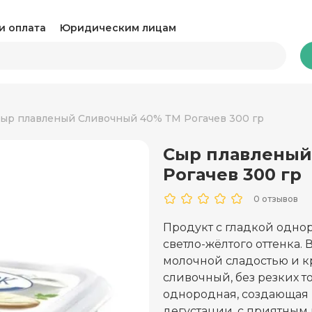
и оплата
Юридическим лицам
Бакалея
ыр плавленый Сливочный 40% ТМ Рогачев 300 гр
Сыр плавленый
Какао и горячий шоколад
Ка
Рогачев 300 гр
Консервация
Ко
0 отзывов
Крупы, паста и макароны
Му
Продукт с гладкой одно
светло-жёлтого оттенка.
Овощные консервы
Ра
молочной сладостью и к
Соль, сахар и специи
сливочный, без резких т
Соу
однородная, создающая 
Сухари и снеки
Ча
дегустации, с приятным