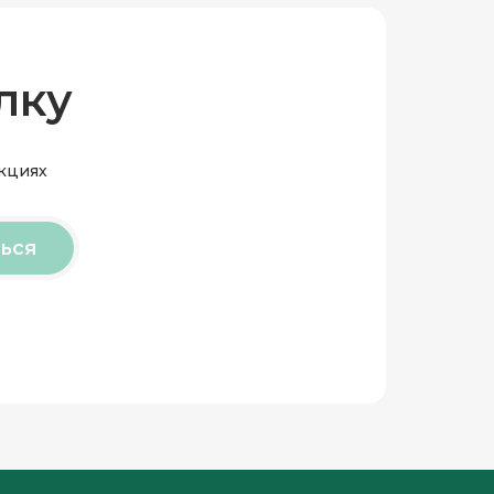
лку
акциях
ься