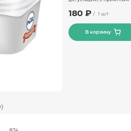
180 ₽
1 шт
В корзину
)
874