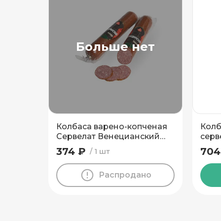
Подтвердить адрес
Больше нет
Колбаса варено-копченая
Колб
Сервелат Венецианский
серв
высший сорт Пинский МК
теля
374 ₽
704
1 шт
400 гр
Распродано