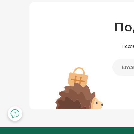
По
После