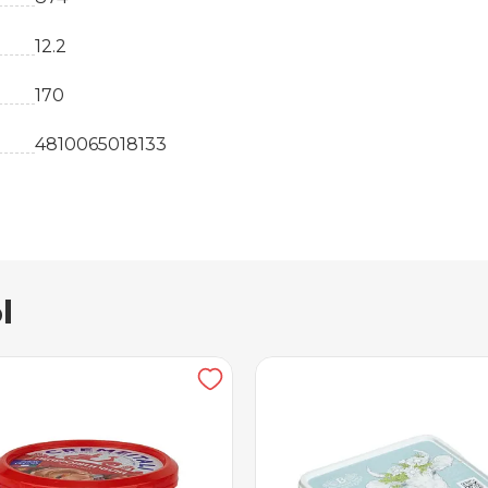
12.2
170
4810065018133
шт
Белоруссия
ы
Плавленные сыры
15.6
Сыр, творог, сливки из коровьего молока
75 суток
от +2 до +6