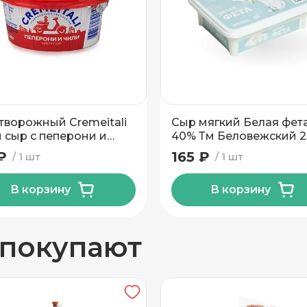
5.3
вывоз
40
Пластиковый контейнер
творожный Cremeitali
Сыр мягкий Белая фет
 сыр с пеперони и
40% Тм Беловежский 2
 60% 140г
₽
165 ₽
1 шт
1 шт
В корзину
В корзину
н
 покупают