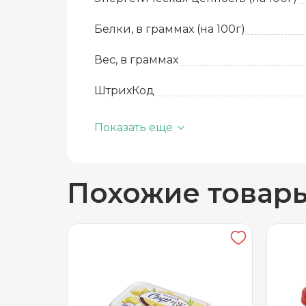
Белки, в граммах (на 100г)
Вес, в граммах
ШтрихКод
Базовая единица
Показать еще
Производитель
Похожие товар
вид
Жиры, в граммах (на 100 г)
Состав
Срок годности
Температура хранения