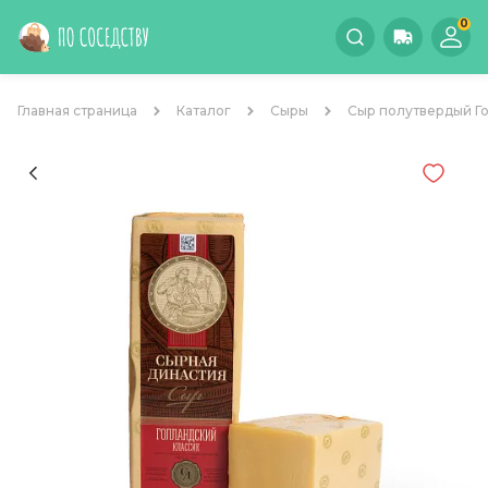
0
Главная страница
Каталог
Сыры
Сыр полутвердый Го