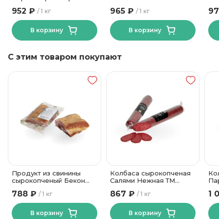
ТМ Белослава
952 ₽
965 ₽
97
1 кг
1 кг
В корзину
В корзину
С этим товаром покупают
Продукт из свинины
Колбаса сырокопченая
Ко
сырокопченый Бекон
Салями Нежная ТМ
Па
Изысканный
Велмит
50
788 ₽
867 ₽
1 
1 кг
1 кг
Калинковичи МК
В корзину
В корзину