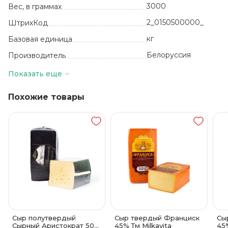
3000
Вес, в граммах
2_0150500000_
ШтрихКод
кг
Базовая единица
Белоруссия
Производитель
Полутвердые сыры
Вид
Показать еще
7 месяцев
Срок годности
Похожие товары
от 0 до +6
Температура хранения
45
Жирность, %
Полимерная
пленка
Вид упаковки
Сыр полутвердый
Сыр твердый Франциск
Сы
Сырный Аристократ 50%
45% Тм Milkavita
45