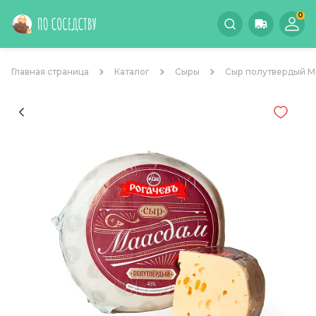
0
Главная страница
Каталог
Сыры
Сыр полутвердый М