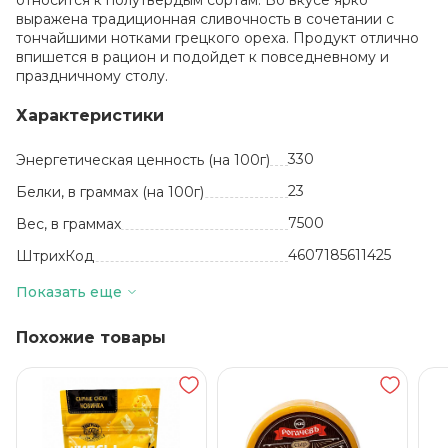
относится к полутвердым сортам. Во вкусе ярко
выражена традиционная сливочность в сочетании с
тончайшими нотками грецкого ореха. Продукт отлично
впишется в рацион и подойдет к повседневному и
праздничному столу.
Характеристики
330
Энергетическая ценность (на 100г)
23
Белки, в граммах (на 100г)
7500
Вес, в граммах
4607185611425
ШтрихКод
кг
Базовая единица
Показать еще
Белоруссия
Производитель
Похожие товары
Полутвердые сыры
Вид
26
Жиры, в граммах (на 100 г)
Молоко
нормализованное,
соль (содержит агент