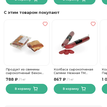
С этим товаром покупают
Продукт из свинины
Колбаса сырокопченая
Ко
сырокопченый Бекон
Салями Нежная ТМ
Па
Изысканный
Велмит
50
788 ₽
867 ₽
1 
1 кг
1 кг
Калинковичи МК
В корзину
В корзину