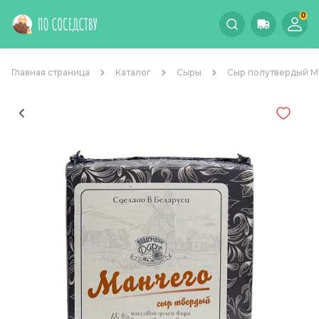
0
Главная страница
Каталог
Сыры
Сыр полутвердый М