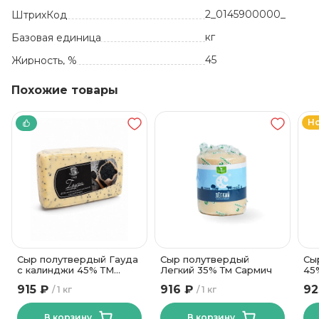
2_0145900000_
ШтрихКод
кг
Базовая единица
45
Жирность, %
Похожие товары
Н
Сыр полутвердый Гауда
Сыр полутвердый
Сы
с калинджи 45% ТМ
Легкий 35% Тм Сармич
45
Новогрудские Дары
915 ₽
916 ₽
92
1 кг
1 кг
В корзину
В корзину