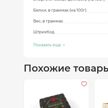
Белки, в граммах (на 100г)
Вес, в граммах
ШтрихКод
Базовая единица
Показать еще
Производитель
Похожие товар
Вид
Жиры, в граммах (на 100 г)