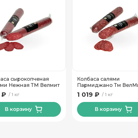
аса сырокопченая
Колбаса салями
ми Нежная ТМ Велмит
Пармиджано Тм ВелМ
500г
 ₽
1 019 ₽
1 кг
1 кг
В корзину
В корзину