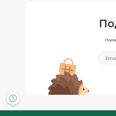
По
После