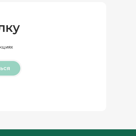
лку
акциях
ься