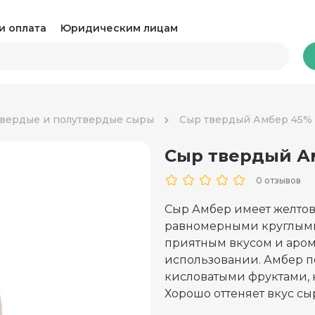
и оплата
Юридическим лицам
Бакалея
вердые и полутвердые сыры
Сыр твердый Амбер 45%
Сыр твердый А
Какао и горячий шоколад
Ка
0 отзывов
Консервация
Ко
Сыр Амбер имеет желтов
Крупы, паста и макароны
Му
равномерными круглыми
приятным вкусом и арома
Овощные консервы
Ра
использовании. Амбер п
кисловатыми фруктами, 
Соль, сахар и специи
Соу
Хорошо оттеняет вкус с
Сухари и снеки
Ча