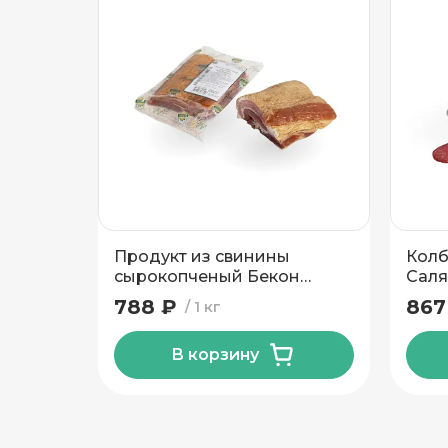
Подтвердить адрес
Продукт из свинины
Колб
сырокопченый Бекон
Саля
Изысканный Калинковичи
788 ₽
867
1 кг
МК
В корзину