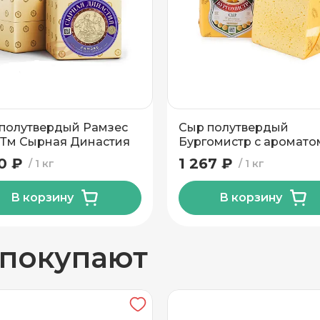
добавку-краситель Е160b).
вывоз
6 месяцев
от +2 до +6
45
полутвердый Рамзес
Сыр полутвердый
Полимерная пленка
 Тм Сырная Династия
Бургомистр с аромато
топлёного молока 50%
40 ₽
1 267 ₽
1 кг
1 кг
Кобринские Сыры
В корзину
В корзину
н
 покупают