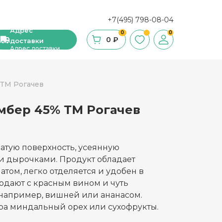
+7(495) 798-08-04
Адрес
0
0
0 ₽
доставки
Адрес доставки
 ТМ Рогачев
мбер 45% ТМ Рогачев
ши, сухие завтраки, мюсли
фе
атую поверхность, усеянную
ка и ингредиенты для выпечки
 дырочками. Продукт обладает
том, легко отделяется и удобен в
стительное масло
одают с красным вином и чуть
например, вишней или ананасом.
с и уксус
ыра миндальный орех или сухофрукты.
й