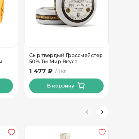
Б
Сыр твердый Гроссмейстер
Сыр тв
м
50% Тм Мир Вкуса
ТМ Бог
 Тм
1 477 ₽
1 669
1 кг
В корзину