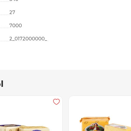
27
7000
2_0172000000_
кг
Белоруссия
ы
Твердые сыры
25.7
Молоко нормализованное, соль (содержит агент
уплотнитель хлорид кальция, технологические 
молокосвертывающий ферментный препарат ми
составе консервант Е211), ферментный препара
лизоцим (в составе консервант Е202), консерва
препарат животного происхождения-липаза, за
молочнокислых микроорганизмов, краситель 