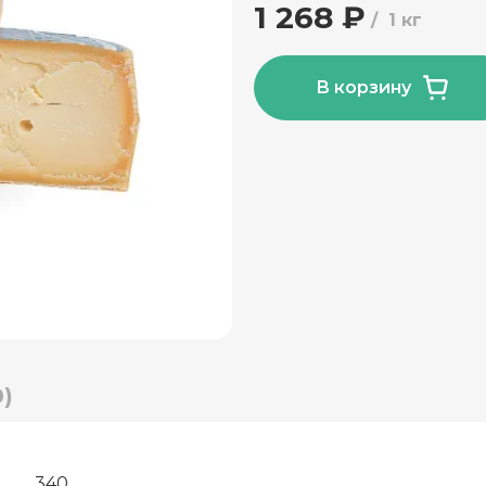
1 268 ₽
1 кг
В корзину
)
340