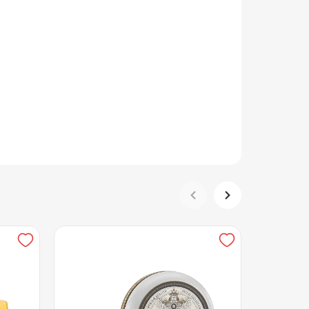
 антислеживающий Е536),
вспомогательные средства:
кробного происхождения (в
т животного происхождения -
нт нитрат натрия, ферментный
кваска термофильных
пищевой (содержит пищевую