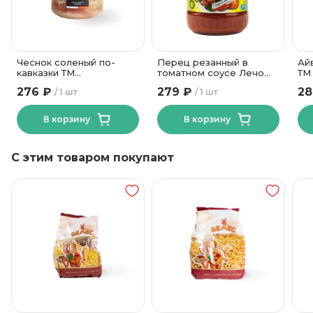
Состав
18 месяцев
Срок годности
от 0 до +25
Температура хранения
Чеснок соленый по-
Перец резанный в
Ай
Стекло
Вид упаковки
кавказки ТМ
томатном соусе Лечо
ТМ
Лукашинские 340 гр
ТМ Лучшие рецепты 670
276 ₽
279 ₽
28
1 шт
1 шт
гр
В корзину
В корзину
С этим товаром покупают