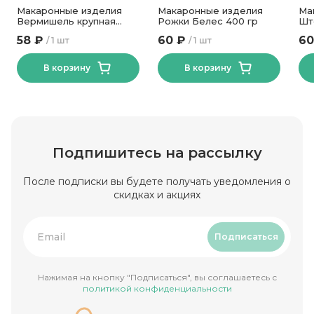
Макаронные изделия
Макаронные изделия
Ма
Вермишель крупная
Рожки Белес 400 гр
Шт
Белес 400 гр
58 ₽
60 ₽
60
1 шт
1 шт
В корзину
В корзину
Подпишитесь на рассылку
После подписки вы будете получать уведомления о
скидках и акциях
Подписаться
Нажимая на кнопку "Подписаться", вы соглашаетесь с
политикой конфиденциальности