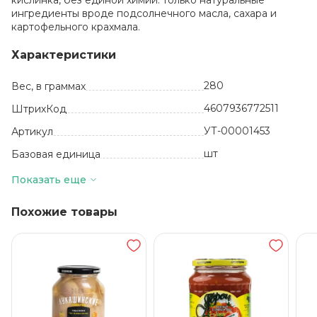
кислинка, без единой химии: только натуральные
ингредиенты вроде подсолнечного масла, сахара и
картофельного крахмала.
Характеристики
280
Вес, в граммах
4607936772511
ШтрихКод
УТ-00001453
Артикул
шт
Базовая единица
Россия
Производитель
Показать еще
6
Количество в упаковке
Похожие товары
сладкий перец,
чеснок, сахар,
подсолнечное
масло, соль,
загуститель
(крахмал
картофельный) и
регулятор
кислотности
(уксусная/
лимонная кислота)