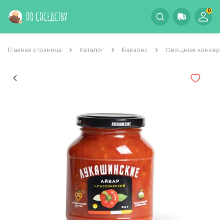
0
Главная страница
Каталог
Бакалея
Овощные консе