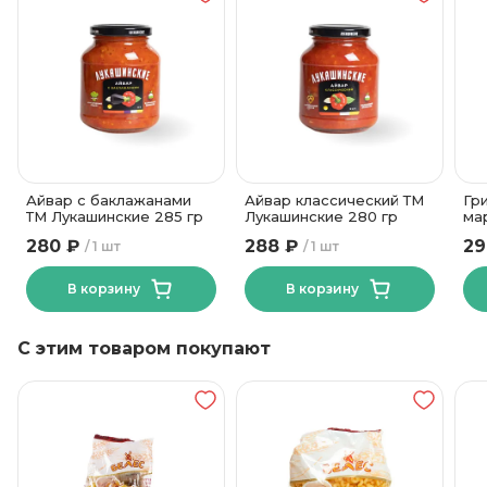
Айвар с баклажанами
Айвар классический ТМ
Гр
ТМ Лукашинские 285 гр
Лукашинские 280 гр
ма
Хо
280 ₽
288 ₽
29
1 шт
1 шт
В корзину
В корзину
С этим товаром покупают