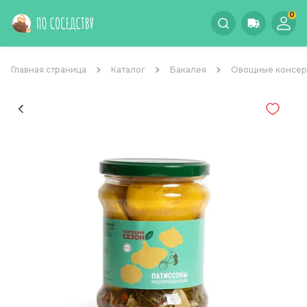
0
Главная страница
Каталог
Бакалея
Овощные консе