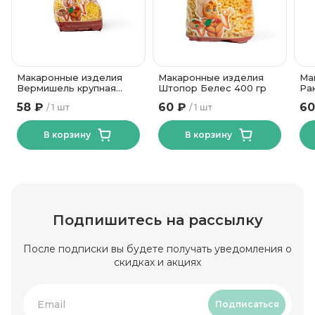
Макаронные изделия
Макаронные изделия
Ма
Вермишель крупная
Штопор Белес 400 гр
Ра
Белес 400 гр
40
58 ₽
60 ₽
60
1 шт
1 шт
В корзину
В корзину
Подпишитесь на рассылку
После подписки вы будете получать уведомления о
скидках и акциях
Подписаться