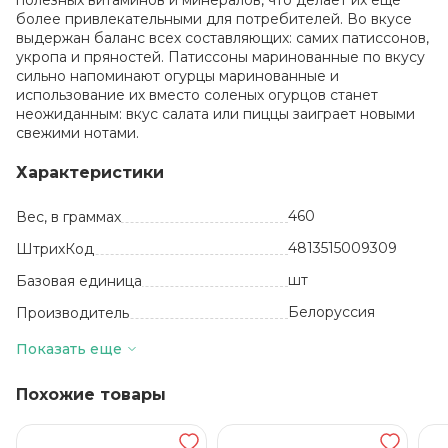
полезных витаминов и минералов, что делает их еще
более привлекательными для потребителей. Во вкусе
выдержан баланс всех составляющих: самих патиссонов,
укропа и пряностей. Патиссоны маринованные по вкусу
сильно напоминают огурцы маринованные и
использование их вместо соленых огурцов станет
неожиданным: вкус салата или пиццы заиграет новыми
свежими нотами.
Характеристики
460
Вес, в граммах
4813515009309
ШтрихКод
шт
Базовая единица
Белоруссия
Производитель
8
Количество в упаковке
Показать еще
ТМ Хороший сезон
Бренд
Похожие товары
Стекло
Вид упаковки