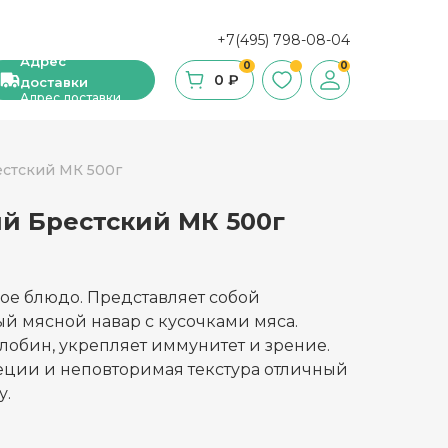
+7(495) 798-08-04
Адрес
0
0
0 ₽
доставки
Адрес доставки
естский МК 500г
й Брестский МК 500г
ши, сухие завтраки, мюсли
фе
ое блюдо. Представляет собой
ка и ингредиенты для выпечки
й мясной навар с кусочками мяса.
лобин, укрепляет иммунитет и зрение.
стительное масло
еции и неповторимая текстура отличный
у.
с и уксус
й