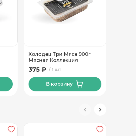
Холодец Три Мяса 900г
Мозайк
Мясная Коллекция
курины
Смоля
375 ₽
759 ₽
1 шт
В корзину