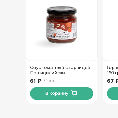
Подтвердить адрес
Соус томатный с горчицей
Горч
По-сицилийски
160 г
Ляховичский КЗ 200 гр
61 ₽
67 
1 шт
В корзину