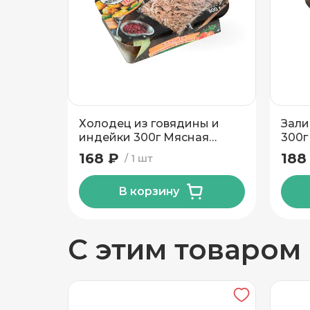
Добавить новый адрес
Доставка
Само
Холодец из говядины и
Зали
Частный дом
индейки 300г Мясная
300г
Коллекция
168 ₽
188
1 шт
Кв./Офис
*
Подъезд
В корзину
Этаж
Домофо
С этим товаром
Есть лифт