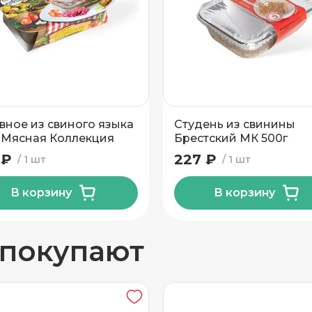
вывоз
вное из свиного языка
Студень из свинины
 Мясная Коллекция
Брестский МК 500г
 ₽
227 ₽
1 шт
1 шт
В корзину
В корзину
н
 покупают