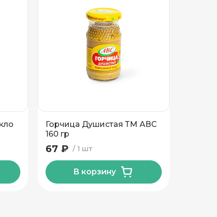
кло
Горчица Душистая ТМ АВС
Соус т
160 гр
Люкс Л
гр
67 ₽
69 ₽
1 шт
В корзину