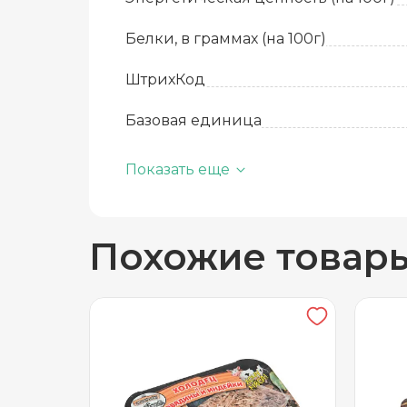
Белки, в граммах (на 100г)
ШтрихКод
Базовая единица
Производитель
Показать еще
Жиры, в граммах (на 100 г)
Похожие товар
Срок годности
Температура хранения
Бренд
Вес в упаковке
Вид упаковки