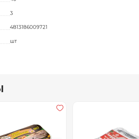
3
4813186009721
шт
Белоруссия
3.5
ы
30 суток
от 0 до +4
Брестский мясокомбинат
5
Пластиковый контейнер