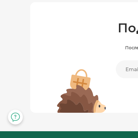
По
После