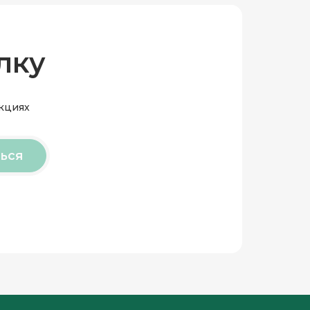
лку
акциях
ься