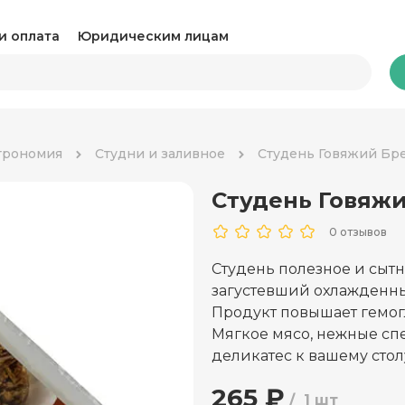
и оплата
Юридическим лицам
Бакалея
трономия
Студни и заливное
Студень Говяжий Бр
Студень Говяжи
Какао и горячий шоколад
Ка
0 отзывов
Консервация
Ко
Студень полезное и сытн
Крупы, паста и макароны
Му
загустевший охлажденны
Продукт повышает гемог
Овощные консервы
Ра
Мягкое мясо, нежные сп
деликатес к вашему стол
Соль, сахар и специи
Соу
265 ₽
Сухари и снеки
1 шт
Ча