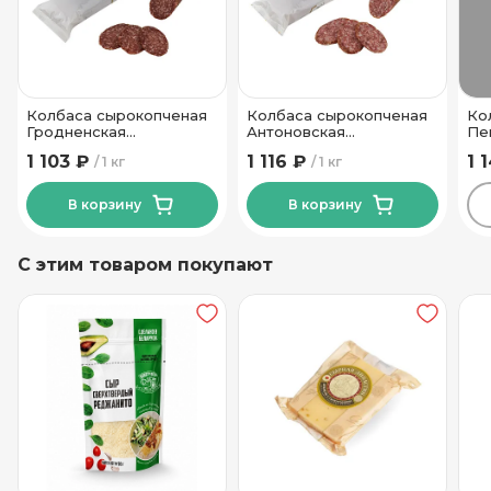
520
Вес в упаковке
Колбаса сырокопченая
Колбаса сырокопченая
Ко
Гродненская
Антоновская
Пе
Гродненский МК
Гродненский МК
Ка
1 103 ₽
1 116 ₽
1 
1 кг
1 кг
В корзину
В корзину
С этим товаром покупают