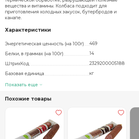
термической обработке, разрушающей полезные
вещества и витамины. Колбаса подходит для
приготовления холодных закусок, бутербродов и
канапе.
Характеристики
469
Энергетическая ценность (на 100г)
14
Белки, в граммах (на 100г)
2329200005188
ШтрихКод
кг
Базовая единица
Россия
Производитель
Показать еще
45
Жиры, в граммах (на 100 г)
Похожие товары
мясо
птицы,шпик,соль,
Состав
3 месяца
Срок годности
от +2 до +6
Температура хранения
2
Углеводы, в граммах (на 100г)