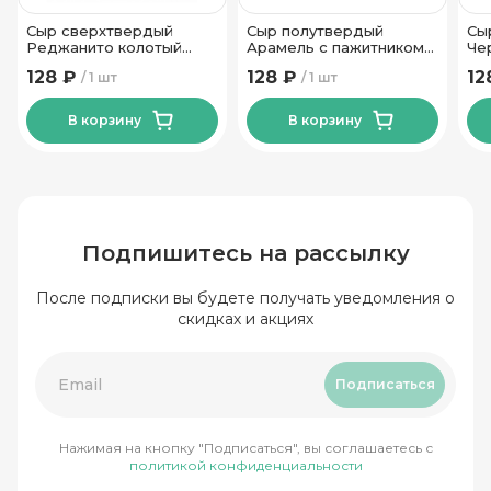
Сыр сверхтвердый
Сыр полутвердый
Сы
Реджанито колотый
Арамель с пажитником
Че
45% ТМ Новогрудские
50% ТМ Сырная
ар
128 ₽
128 ₽
12
1 шт
1 шт
Дары 50гр
Династия 180 гр
мо
Ди
В корзину
В корзину
Подпишитесь на рассылку
После подписки вы будете получать уведомления о
скидках и акциях
Подписаться
Нажимая на кнопку "Подписаться", вы соглашаетесь с
политикой конфиденциальности