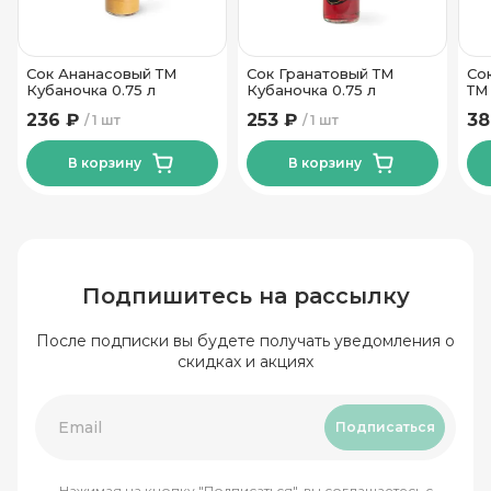
Сок Ананасовый ТМ
Сок Гранатовый ТМ
Со
Кубаночка 0.75 л
Кубаночка 0.75 л
ТМ
236 ₽
253 ₽
38
1 шт
1 шт
В корзину
В корзину
Подпишитесь на рассылку
После подписки вы будете получать уведомления о
скидках и акциях
Подписаться
Нажимая на кнопку "Подписаться", вы соглашаетесь с