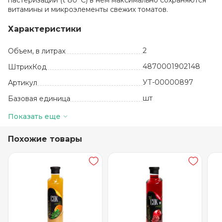
пастеризации (t 80°С) в нем максимально сохраняются
витамины и микроэлементы свежих томатов.
Характеристики
2
Объем, в литрах
4870001902148
ШтрихКод
УТ-00000897
Артикул
шт
Базовая единица
Казахстан
Производитель
Показать еще
4
Количество в упаковке
Похожие товары
12 месяцев
Срок годности
от 0 до +25
Температура хранения
Томат
Вкус, добавки
ТМ Лучшие
рецепты
Бренд
Стекло
Вид упаковки