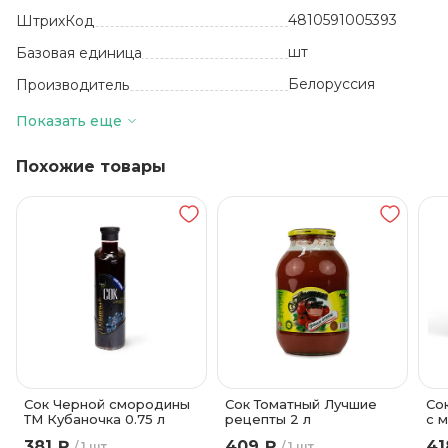
4810591005393
ШтрихКод
шт
Базовая единица
Белоруссия
Производитель
2
Количество в упаковке
Показать еще
от +5 до +25
Температура хранения
Похожие товары
Яблоко
Вкус, добавки
Картонная коробка
Вид упаковки
Сок Черной смородины
Сок Томатный Лучшие
Со
ТМ Кубаночка 0.75 л
рецепты 2 л
с 
КЗ
381 ₽
409 ₽
41
1 шт
1 шт