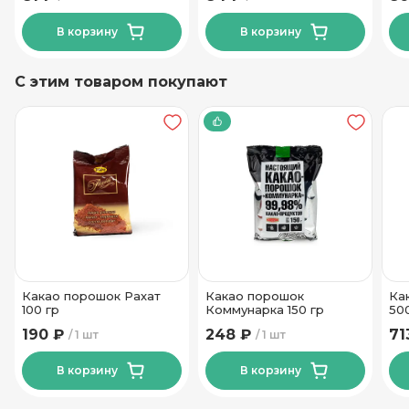
В корзину
В корзину
С этим товаром покупают
Какао порошок Рахат
Какао порошок
Ка
100 гр
Коммунарка 150 гр
50
190 ₽
248 ₽
71
1 шт
1 шт
В корзину
В корзину