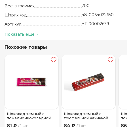
200
Вес, в граммах
4810064022650
ШтрихКод
УТ-00002639
Артикул
шт
Базовая единица
Показать еще
Белоруссия
Производитель
Похожие товары
Карамель
Вид
0.1
Жиры, в граммах (на 100 г)
12
Количество в упаковке
12 месяцев
Срок годности
18+-3
Температура хранения
97
Углеводы, в граммах (на 100г)
ОАО Кондитерская
фабрика "Слодыч"
Бренд
Шоколад темный с
Шоколад темный с
Шо
помадно-шоколадной
трюфельной начинкой
по
начинкой Спартак 48 гр
Спартак 45 гр
на
81 ₽
84 ₽
86
1 шт
1 шт