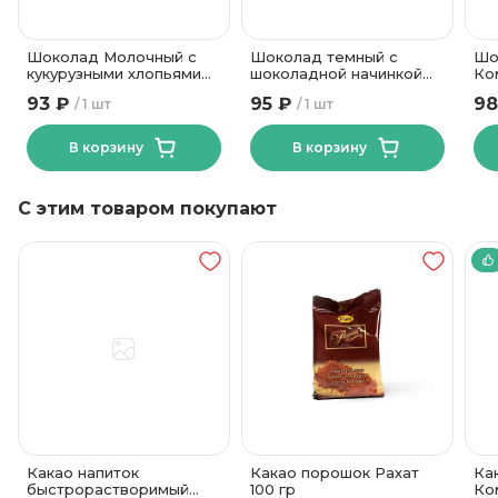
Шоколад Молочный с
Шоколад темный с
Шо
кукурузными хлопьями
шоколадной начинкой
Ко
Коммунарка 75 гр
Спартак 47 гр
93 ₽
95 ₽
98
1 шт
1 шт
В корзину
В корзину
С этим товаром покупают
Какао напиток
Какао порошок Рахат
Ка
быстрорастворимый
100 гр
Ко