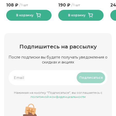
Хрумстик Лидкон 150 гр
108 ₽
190 ₽
24
1 шт
1 шт
В корзину
В корзину
Подпишитесь на рассылку
После подписки вы будете получать уведомления о
скидках и акциях
Подписаться
Нажимая на кнопку "Подписаться", вы соглашаетесь с
политикой конфиденциальности