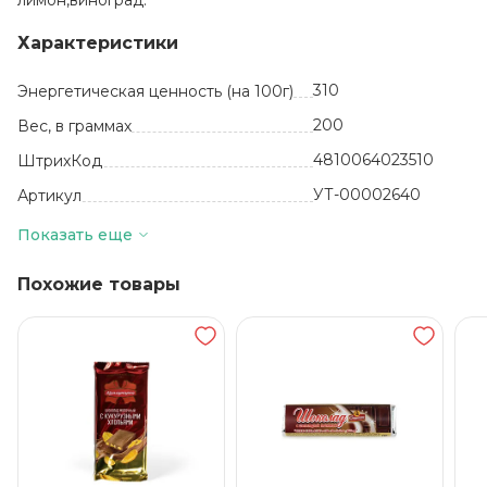
лимон,виноград.
Характеристики
310
Энергетическая ценность (на 100г)
200
Вес, в граммах
4810064023510
ШтрихКод
УТ-00002640
Артикул
шт
Базовая единица
Показать еще
Белоруссия
Производитель
Похожие товары
0.2
Жиры, в граммах (на 100 г)
12
Количество в упаковке
12 месяцев
Срок годности
от +15до +21
Температура хранения
80
Углеводы, в граммах (на 100г)
ОАО Кондитерская
фабрика "Слодыч"
Бренд