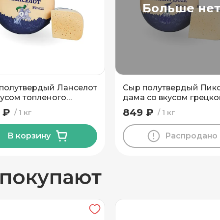
Больше не
вывоз
полутвердый Ланселот
Сыр полутвердый Пик
кусом топленого
дама со вкусом грецко
ка 45% Беловежский
ореха 45% Беловежск
 ₽
849 ₽
1 кг
1 кг
МПЗ
В корзину
Распродано
н
 покупают