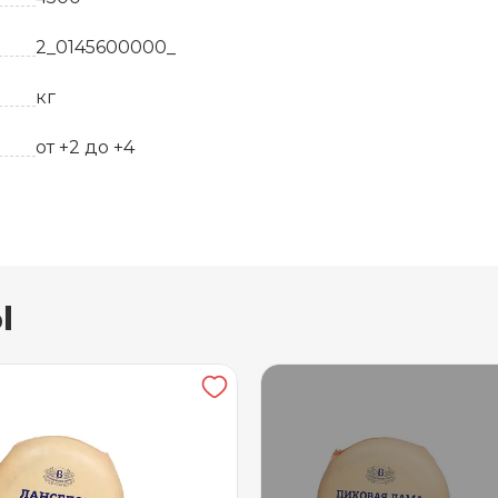
2_0145600000_
кг
от +2 до +4
45
ы