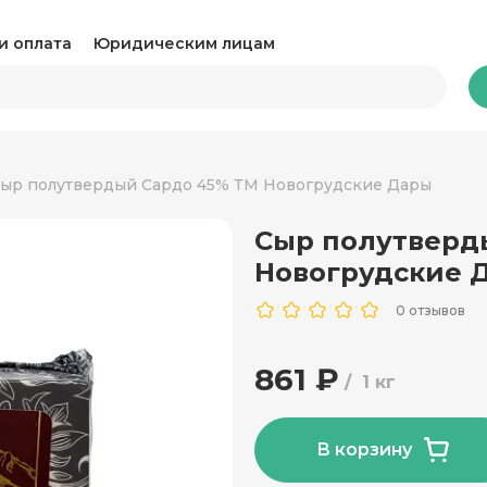
и оплата
Юридическим лицам
Бакалея
ыр полутвердый Сардо 45% ТМ Новогрудские Дары
Сыр полутверд
Какао и горячий шоколад
Ка
Новогрудские 
Консервация
Ко
0 отзывов
Крупы, паста и макароны
Му
861 ₽
1 кг
Овощные консервы
Ра
Соль, сахар и специи
Соу
В корзину
Сухари и снеки
Ча