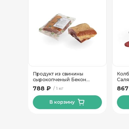
Подтвердить адрес
Продукт из свинины
Колб
сырокопченый Бекон
Саля
Изысканный Калинковичи
788 ₽
867
1 кг
МК
В корзину