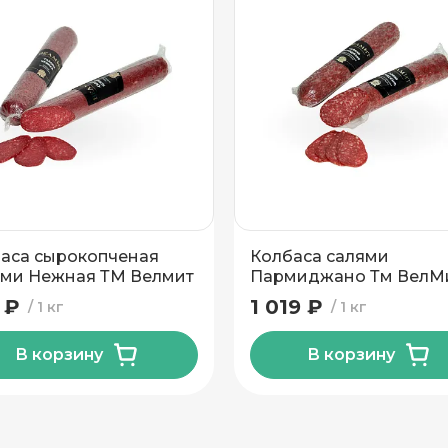
аса сырокопченая
Колбаса салями
ми Нежная ТМ Велмит
Пармиджано Тм ВелМ
500г
 ₽
1 019 ₽
1 кг
1 кг
В корзину
В корзину