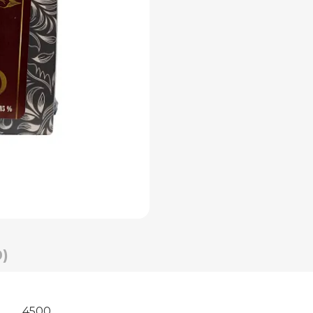
)
4500