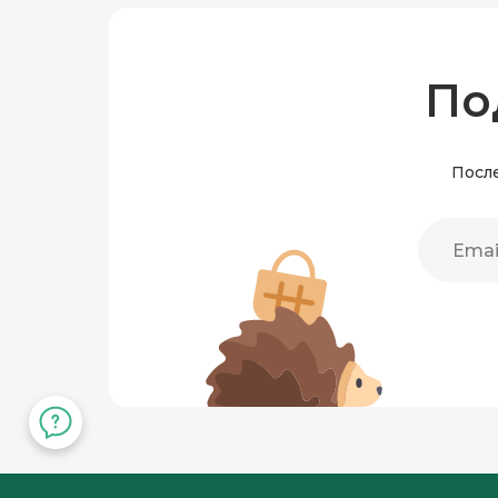
По
После