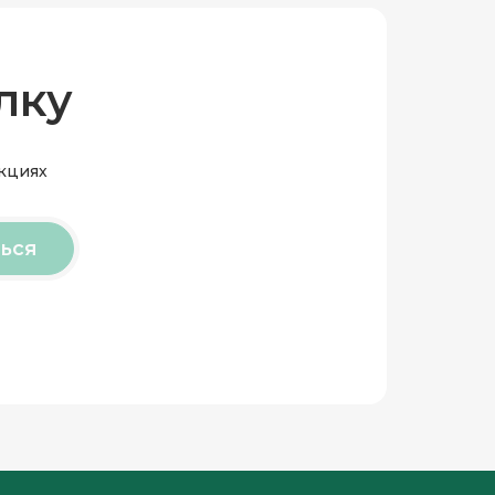
лку
акциях
ься