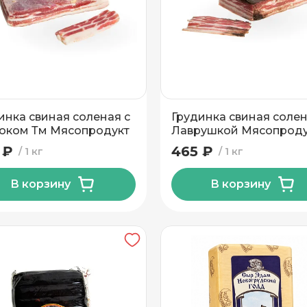
н
инка свиная соленая с
Грудинка свиная солен
оком Тм Мясопродукт
Лаврушкой Мясопроду
 ₽
465 ₽
1 кг
1 кг
В корзину
В корзину