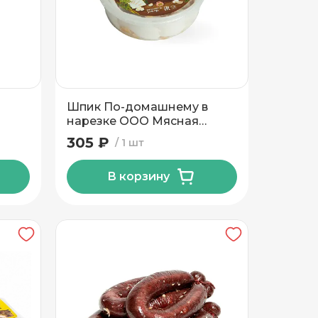
Шпик По-домашнему в
нарезке ООО Мясная
коллекция 320 гр
305 ₽
1 шт
В корзину