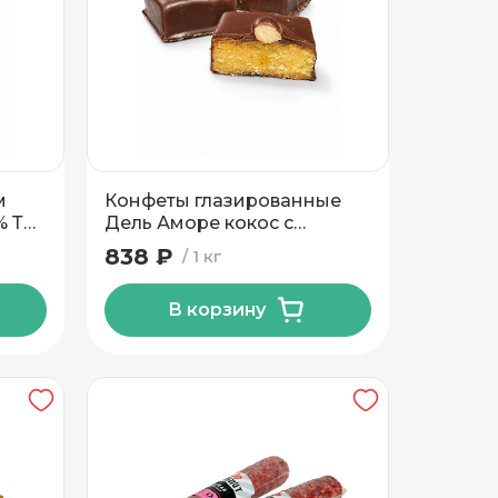
м
Конфеты глазированные
% ТМ
Дель Аморе кокос с
миндалем ТМ Сладкая
838 ₽
1 кг
идея 1 кг
В корзину