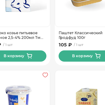
ко козье питьевое
Паштет Классический
ное 2,5-4% 200мл Тм
Гродфуд 100г
акт
₽
105 ₽
1 шт
1 шт
В корзину
В корзину