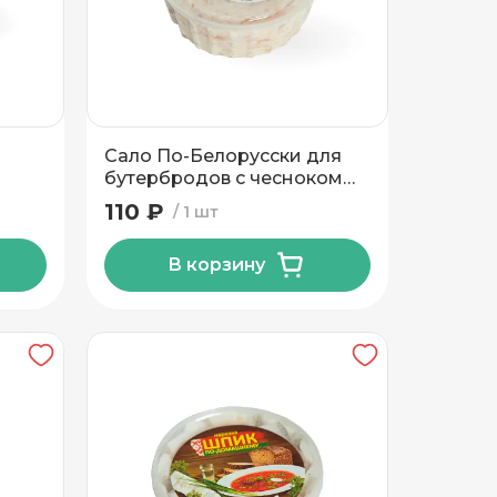
Сало По-Белорусски для
бутербродов с чесноком
180г
110 ₽
1 шт
В корзину