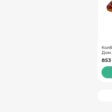
Колб
Дом.
853