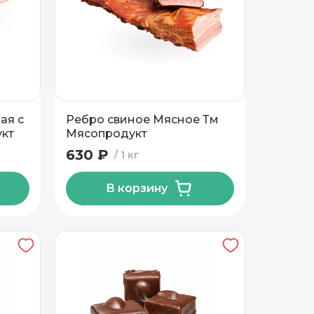
ая с
Ребро свиное Мясное Тм
кт
Мясопродукт
630 ₽
1 кг
В корзину