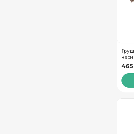
Частный дом
Кв./Офис
*
Подъезд
Этаж
Домофо
Груд
чесн
465
Есть лифт
Подтвердить адрес