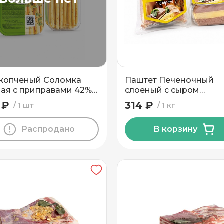
копченый Соломка
Паштет Печеночный
ая с приправами 42%
слоеный с сыром
овогрудские Дары
Гродненский МК
 ₽
314 ₽
1 шт
1 кг
Распродано
В корзину
вывоз