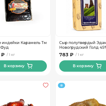
 индейки Карамель Тм
Сыр полутвердый Эда
-Фуд
Новогрудский Голд 45
Новогрудские Дары
 ₽
783 ₽
1 кг
1 кг
В корзину
В корзину