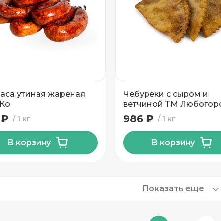
аса утиная жареная
Чебуреки с сыром и
Ко
ветчиной ТМ Любогор
1 кг
 ₽
986 ₽
1 кг
1 кг
В корзину
В корзину
Показать еще