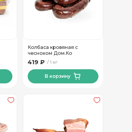
Колбаса кровяная с
чесноком Дом.Ко
419 ₽
1 кг
В корзину