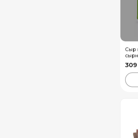
Сыр 
сырн
ТМ Н
309
Добавить новый адрес
Доставка
Само