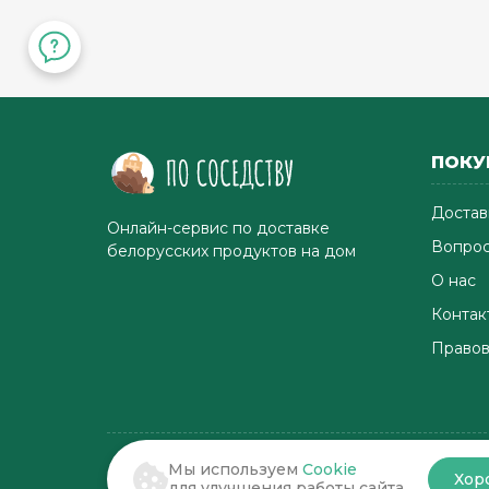
ПОКУ
Достав
Онлайн-сервис по доставке
Вопрос
белорусских продуктов на дом
О нас
Контак
Правов
Мы используем
Cookie
Хор
© 2022-2026 . По соседству
для улучшения работы сайта.