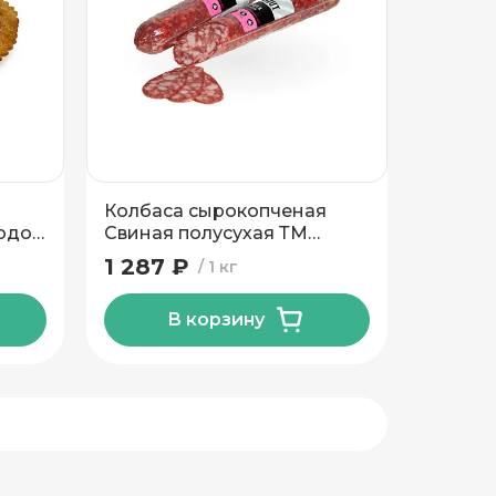
Колбаса сырокопченая
одок
Свиная полусухая ТМ
Велмит
1 287 ₽
1 кг
В корзину