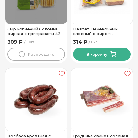
Сыр копченый Соломка
Паштет Печеночный
сырная с приправами 42%
слоеный с сыром
ТМ Новогрудские Дары
Гродненский МК
309 ₽
314 ₽
1 шт
1 кг
Распродано
В корзину
Колбаса кровяная с
Грудинка свиная соленая