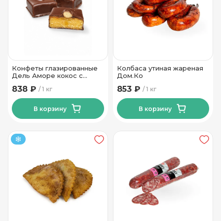
Конфеты глазированные
Колбаса утиная жареная
Дель Аморе кокос с
Дом.Ко
миндалем ТМ Сладкая
838 ₽
853 ₽
1 кг
1 кг
идея 1 кг
В корзину
В корзину