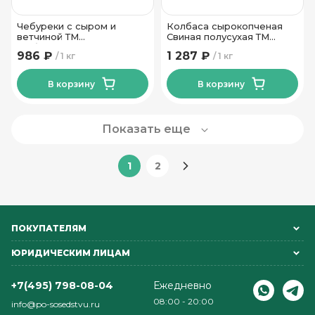
Чебуреки с сыром и
Колбаса сырокопченая
ветчиной ТМ
Свиная полусухая ТМ
Любогородок 1 кг
Велмит
986 ₽
1 287 ₽
1 кг
1 кг
В корзину
В корзину
Показать еще
1
2
ПОКУПАТЕЛЯМ
ЮРИДИЧЕСКИМ ЛИЦАМ
+7(495) 798-08-04
Ежедневно
08:00 - 20:00
info@po-sosedstvu.ru