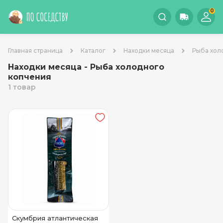
0
Главная страница
Каталог
Находки месяца
Рыба хол
Находки месяца - Рыба холодного
копчения
1 товар
Скумбрия атлантическая