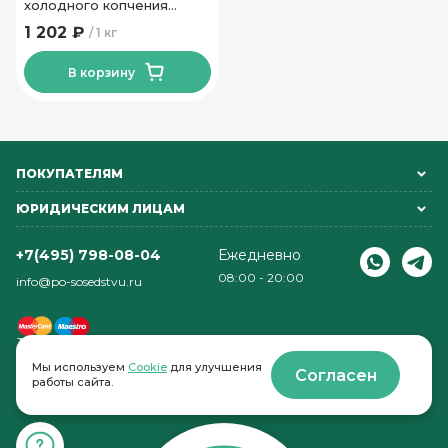
холодного копчения
обезглавленная
1 202 ₽
1 кг
потрошеная ТМ Леор
В корзину
ПОКУПАТЕЛЯМ
ЮРИДИЧЕСКИМ ЛИЦАМ
+7(495) 798-08-04
Ежедневно
08:00 - 20:00
info@po-sosedstvu.ru
Мы используем
Cookie
для улучшения
Согласен
работы сайта.
© 2022-2026 . По соседству