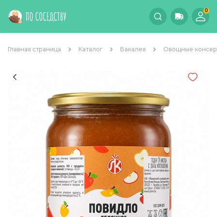
0
Главная страница
Каталог
Бакалея
Овощные консе