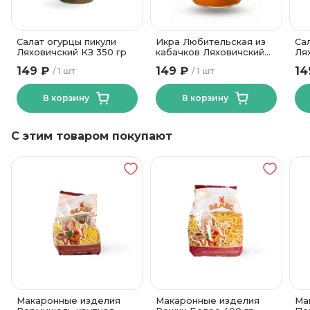
Салат огурцы пикули
Икра Любительская из
Са
Ляховичский КЗ 350 гр
кабачков Ляховичский
Ля
КЗ 510 гр
149 ₽
149 ₽
14
1 шт
1 шт
В корзину
В корзину
С этим товаром покупают
Макаронные изделия
Макаронные изделия
Ма