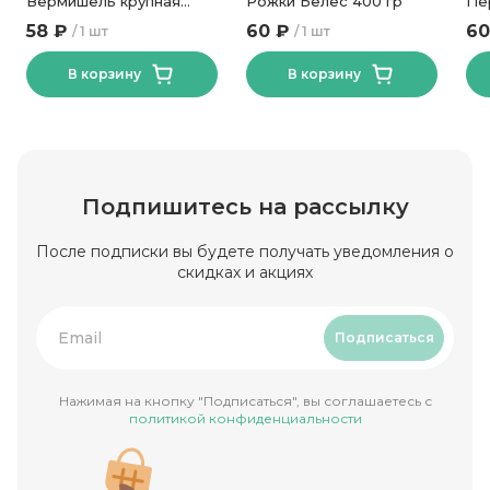
Вермишель крупная
Рожки Белес 400 гр
Пе
Белес 400 гр
58 ₽
60 ₽
60
1 шт
1 шт
В корзину
В корзину
Подпишитесь на рассылку
После подписки вы будете получать уведомления о
скидках и акциях
Подписаться
Нажимая на кнопку "Подписаться", вы соглашаетесь с
политикой конфиденциальности