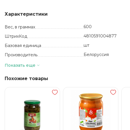
Характеристики
600
Вес, в граммах
4810591004877
ШтрихКод
шт
Базовая единица
Белоруссия
Производитель
6
Количество в упаковке
Показать еще
24 месяца
Срок годности
Похожие товары
от 0 до +25
Температура хранения
Стекло
Вид упаковки