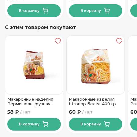
В корзину
В корзину
С этим товаром покупают
Макаронные изделия
Макаронные изделия
Ма
Вермишель крупная
Штопор Белес 400 гр
Ра
Белес 400 гр
40
58 ₽
60 ₽
60
1 шт
1 шт
В корзину
В корзину