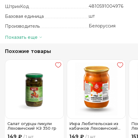
4810591004976
ШтрихКод
шт
Базовая единица
Белоруссия
Производитель
6
Количество в упаковке
Показать еще
24 месяца
Срок годности
Похожие товары
от 0 до +25
Температура хранения
Стекло
Вид упаковки
Салат огурцы пикули
Икра Любительская из
По
Ляховичский КЗ 350 гр
кабачков Ляховичский
Ля
КЗ 510 гр
149 ₽
149 ₽
15
1 шт
1 шт