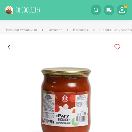
0
Главная страница
Каталог
Бакалея
Овощные консе