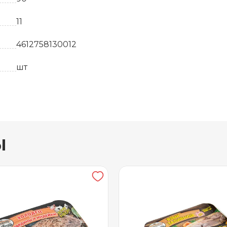
11
4612758130012
шт
4.5
Бульон, свинина, говядины, лук репчатый, чесн
ы
30 суток
от 0 до +4
1
450