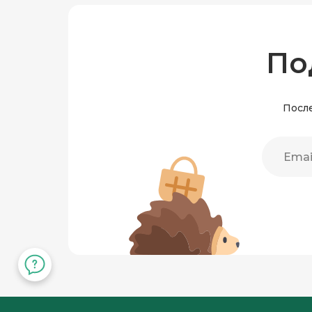
По
После