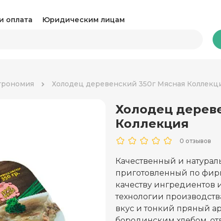
и оплата
Юридическим лицам
Бакалея
трономия
Холодец деревенский 350г Мясная Коллекц
Холодец дерев
Какао и горячий шоколад
Ка
Коллекция
Консервация
Ко
0 отзывов
Крупы, паста и макароны
Му
Качественный и натура
приготовленный по фир
Овощные консервы
Ра
качеству ингредиентов
Соль, сахар и специи
технологии производст
Соу
вкус и тонкий пряный ар
Сухари и снеки
Ча
бородинским хлебом, о