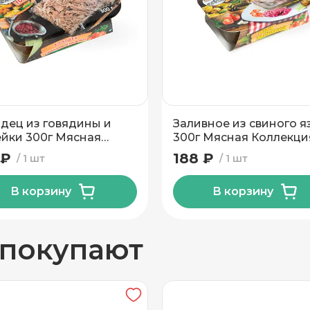
вывоз
дец из говядины и
Заливное из свиного я
йки 300г Мясная
300г Мясная Коллекци
екция
 ₽
188 ₽
1 шт
1 шт
В корзину
В корзину
н
 покупают