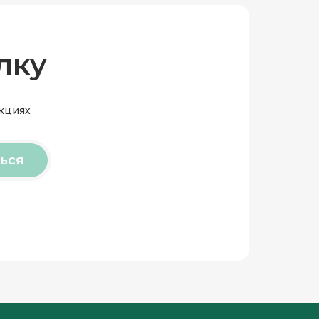
лку
акциях
ься