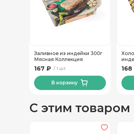
Добавить новый адрес
Доставка
Само
Заливное из индейки 300г
Холо
Частный дом
Мясная Коллекция
инде
Колл
167 ₽
168
1 шт
Кв./Офис
*
Подъезд
В корзину
Этаж
Домофо
С этим товаром
Есть лифт