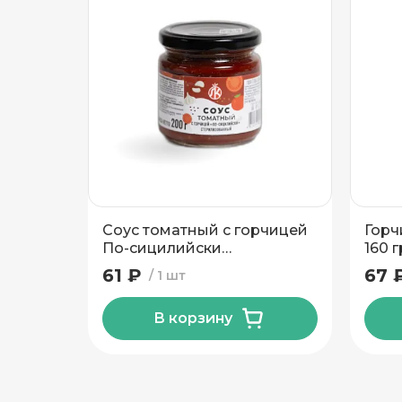
Подтвердить адрес
Соус томатный с горчицей
Горч
По-сицилийски
160 г
Ляховичский КЗ 200 гр
61 ₽
67 
1 шт
В корзину