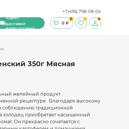
+7(495) 798-08-04
Адрес
0
0
0 ₽
доставки
Адрес доставки
ия
енский 350г Мясная
ши, сухие завтраки, мюсли
фе
ка и ингредиенты для выпечки
льный желейный продукт
менной рецептуре. Благодаря высокому
стительное масло
 и соблюдению традиционной
ва холодец приобретает насыщенный
с и уксус
омат. Он прекрасно сочетается с
й
тварным картофелем и домашними