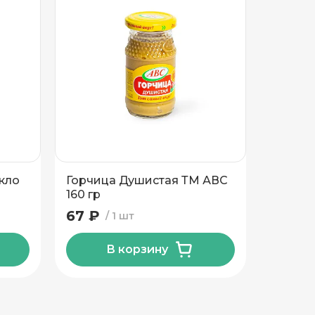
кло
Горчица Душистая ТМ АВС
Соус т
160 гр
Люкс Л
гр
67 ₽
69 ₽
1 шт
В корзину