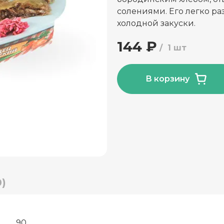
солениями. Его легко ра
холодной закуски.
144 ₽
1 шт
В корзину
)
90