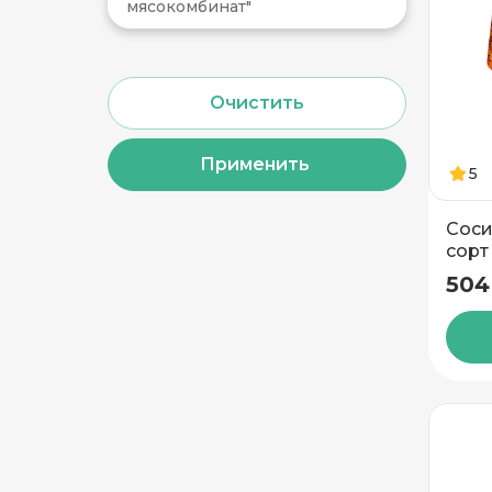
мясокомбинат"
Применить
5
Соси
сорт
504
Добавить новый адрес
Доставка
Само