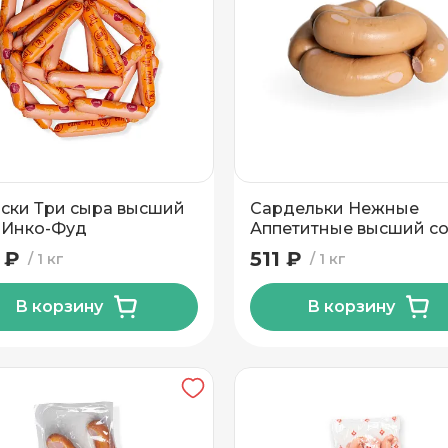
ски Три сыра высший
Сардельки Нежные
 Инко-Фуд
Аппетитные высший с
Могилевский МК
 ₽
511 ₽
1 кг
1 кг
В корзину
В корзину
вывоз