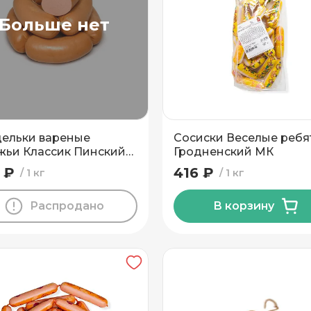
Больше нет
ельки вареные
Сосиски Веселые ребя
жьи Классик Пинский
Гродненский МК
 ₽
416 ₽
1 кг
1 кг
Распродано
В корзину