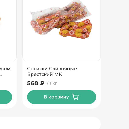
усом
Сосиски Сливочные
Брестский МК
568 ₽
1 кг
В корзину