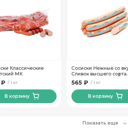
ски Классические
Сосиски Нежные со вк
тский МК
Сливок высшего сорта
Пинский МК
 ₽
565 ₽
1 кг
1 кг
В корзину
В корзину
Показать еще