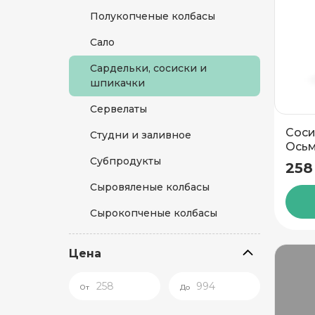
Полукопченые колбасы
Сало
Сардельки, сосиски и
шпикачки
Сервелаты
Соси
Студни и заливное
Ось
сорт
Субпродукты
258
гр
Сыровяленые колбасы
Сырокопченые колбасы
Цена