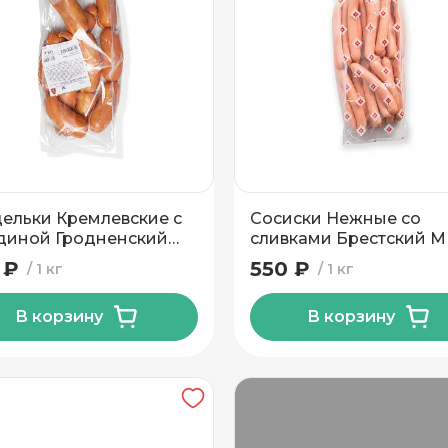
н
ельки Кремлевские с
Сосиски Нежные со
диной Гродненский
сливками Брестский М
 ₽
550 ₽
1 кг
1 кг
В корзину
В корзину