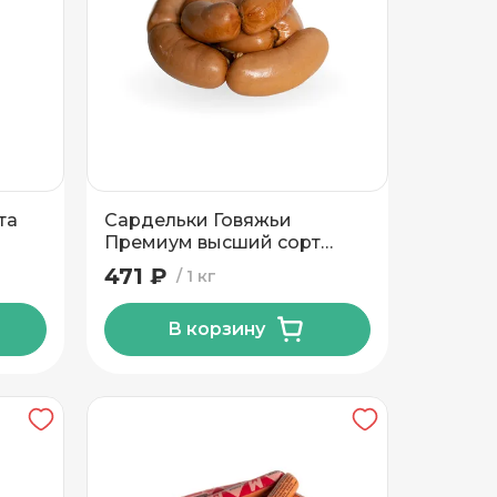
та
Сардельки Говяжьи
Премиум высший сорт
Могилевский МК
471 ₽
1 кг
В корзину