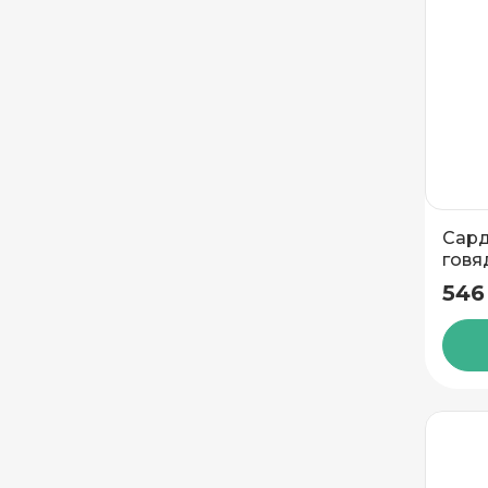
Частный дом
Кв./Офис
*
Подъезд
Этаж
Домофо
Сард
говя
Есть лифт
МК
546
Подтвердить адрес