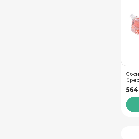
Соси
Брес
564