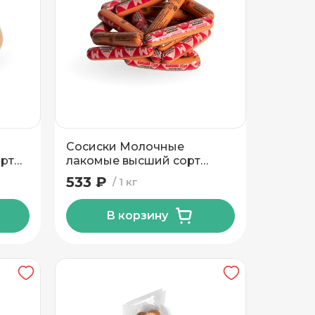
Сосиски Молочные
орт
лакомые высший сорт
Могилевский МК
533 ₽
1 кг
В корзину