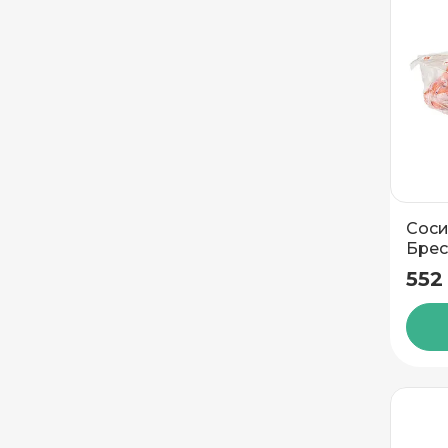
Соси
Брес
552