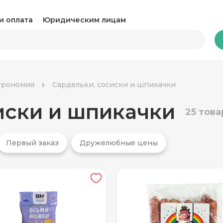
и оплата
Юридическим лицам
Бакалея
трономия
Сардельки, сосиски и шпикачки
иски и шпикачки
Какао и горячий шоколад
Ка
25 това
Консервация
Ко
Первый заказ
Дружелюбные цены
Крупы, паста и макароны
Му
Овощные консервы
Ра
Соль, сахар и специи
Соу
Сухари и снеки
Ча