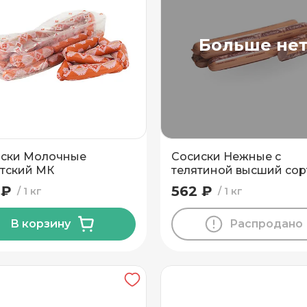
Больше не
ски Молочные
Сосиски Нежные с
тский МК
телятиной высший сор
Пинский МК
 ₽
562 ₽
1 кг
1 кг
В корзину
Распродано