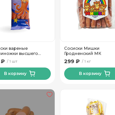
ски вареные
Сосиски Мишки
миножки высшего
Гродненский МК
а Волковысский МК 310
 ₽
299 ₽
1 шт
1 кг
В корзину
В корзину