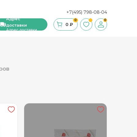
+7(495) 798-08-04
Адрес
0
0
0 ₽
доставки
Адрес доставки
ши, сухие завтраки, мюсли
ров
фе
ка и ингредиенты для выпечки
стительное масло
с и уксус
й