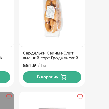
Сардельки Свиные Элит
К
высший сорт Гродненский
МК
551 ₽
1 кг
В корзину