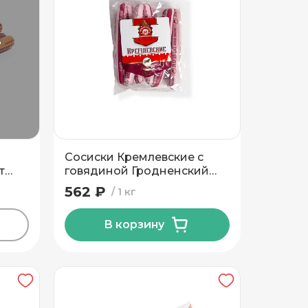
т
Сосиски Кремлевские с
т
говядиной Гродненский
МК
562 ₽
1 кг
В корзину