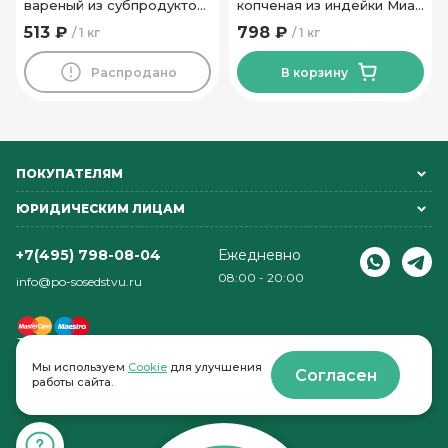
вареный из субпродуктов
копченая из индейки Миа-
говяжий Фермерский
Фуд
513 ₽
798 ₽
1 кг
1 кг
Могилевский МК
Распродано
В корзину
ПОКУПАТЕЛЯМ
ЮРИДИЧЕСКИМ ЛИЦАМ
+7(495) 798-08-04
Ежедневно
08:00 - 20:00
info@po-sosedstvu.ru
Мы используем
Cookie
для улучшения
Согласен
работы сайта.
© 2022-2026 . По соседству