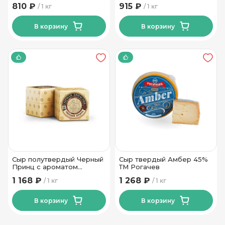
Ошмянский СЗ
Новогрудские Дары
810 ₽
915 ₽
1 кг
1 кг
В корзину
В корзину
Сыр полутвердый Черный
Сыр твердый Амбер 45%
Принц с ароматом
ТМ Рогачев
топленого молока 50 %
1 168 ₽
1 268 ₽
1 кг
1 кг
ТМ Сырная Династия
В корзину
В корзину