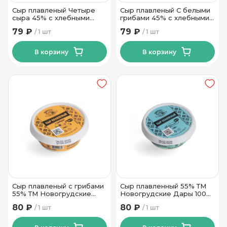
Сыр плавленый Четыре
Сыр плавленый С белыми
сыра 45% с хлебными
грибами 45% с хлебными
палочками ТМ Рогачев 35
палочками ТМ Рогачев 35
79 ₽
79 ₽
1 шт
1 шт
гр
гр
В корзину
В корзину
Сыр плавленый с грибами
Сыр плавленный 55% ТМ
55% ТМ Новогрудские
Новогрудские Дары 100
Дары 100 гр
гр
80 ₽
80 ₽
1 шт
1 шт