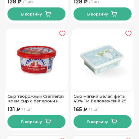
128 ₽
128 ₽
1 шт
1 шт
Сырная Династия 180 гр
В корзину
В корзину
Сыр творожный Cremeitali
Сыр мягкий Белая фета
Крем сыр с пеперони и
40% Тм Беловежский 250
чили 60% 140г
гр
131 ₽
165 ₽
1 шт
1 шт
В корзину
В корзину