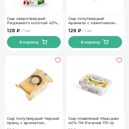
Сыр сверхтвердый
Сыр полутвердый
Реджанито колотый 45%
Арамель с пажитником
ТМ Новогрудские Дары
50% ТМ Сырная Династия
128 ₽
128 ₽
1 шт
1 шт
50гр
180 гр
В корзину
В корзину
Сыр полутвердый Черный
Сыр плавленый Маасдам
принц с ароматом
40% ТМ Рогачев 170 гр
топленого молоко 50% ТМ