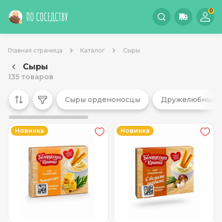
0
Главная страница
Каталог
Сыры
Сыры
135 товаров
Сыры орденоносцы
Дружелюбные 
Новинка
Новинка