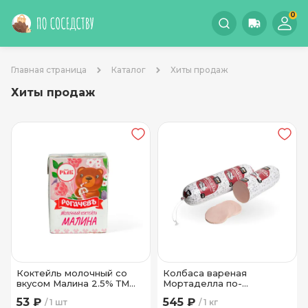
0
Главная страница
Каталог
Хиты продаж
Хиты продаж
Коктейль молочный со
Колбаса вареная
вкусом Малина 2.5% ТМ
Мортаделла по-
Рогачев 200 мл
Волковысски высший сорт
53 ₽
545 ₽
1 шт
1 кг
Волковысский МК