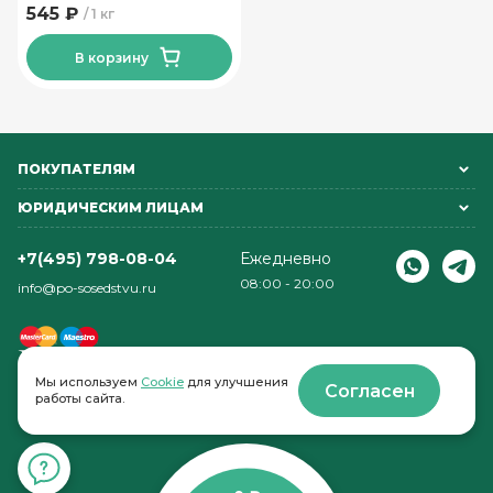
Волковысски высший сорт
545 ₽
1 кг
Волковысский МК
В корзину
ПОКУПАТЕЛЯМ
ЮРИДИЧЕСКИМ ЛИЦАМ
+7(495) 798-08-04
Ежедневно
08:00 - 20:00
info@po-sosedstvu.ru
Мы используем
Cookie
для улучшения
Согласен
работы сайта.
© 2022-2026 . По соседству