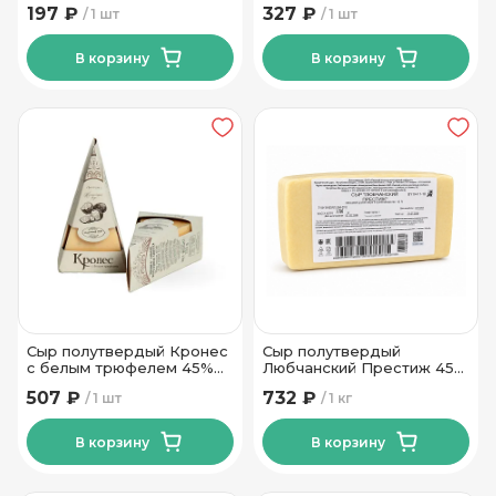
100гр ТМ Новогрудские
тертый 200гр ТМ
197 ₽
327 ₽
1 шт
1 шт
Дары
Новогрудские Дары
В корзину
В корзину
Сыр полутвердый Кронес
Сыр полутвердый
с белым трюфелем 45%
Любчанский Престиж 45%
250г Молочный Мир
ТМ Новогрудские Дары
507 ₽
732 ₽
1 шт
1 кг
В корзину
В корзину