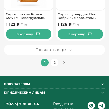
Сыр копченый Ромзес
Сыр полутвердый Пан
45% ТМ Новогрудские
Кобринъ с ароматом
Дары
топленого молока 50 %ТМ
1 122 ₽
1 126 ₽
1 кг
1 кг
Сырная Династия
В корзину
В корзину
Показать еще
1
2
ПОКУПАТЕЛЯМ
ЮРИДИЧЕСКИМ ЛИЦАМ
+7(495) 798-08-04
Ежедневно