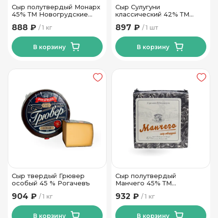
Сыр полутвердый Монарх
Сыр Сулугуни
45% ТМ Новогрудские
классический 42% ТМ
Дары
Новогрудские Дары
888 ₽
897 ₽
1 кг
1 шт
В корзину
В корзину
Сыр твердый Грювер
Сыр полутвердый
особый 45 % Рогачевъ
Манчего 45% ТМ
Новогрудские Дары
904 ₽
932 ₽
1 кг
1 кг
В корзину
В корзину