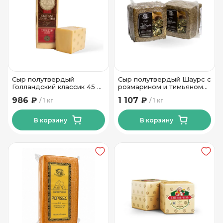
Сыр полутвердый
Сыр полутвердый Шаурс с
Голландский классик 45 %
розмарином и тимьяном
Тм Сырная Династия
45% ТМ Новогрудские
986 ₽
1 107 ₽
1 кг
1 кг
Дары
В корзину
В корзину