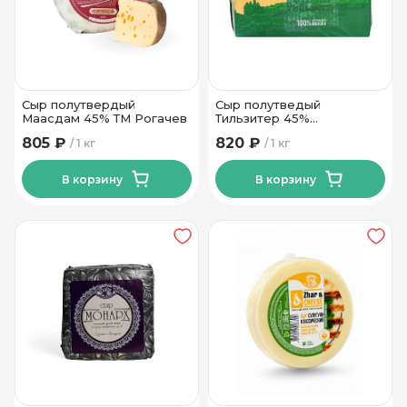
Сыр полутвердый
Сыр полутведый
Маасдам 45% ТМ Рогачев
Тильзитер 45%
Беловежский МПЗ
805 ₽
820 ₽
1 кг
1 кг
В корзину
В корзину