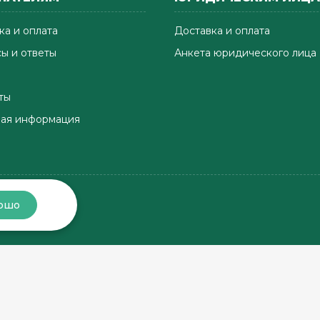
ка и оплата
Доставка и оплата
ы и ответы
Анкета юридического лица
ты
ая информация
ошо
Хорошо, соберём заказ
Хорошо, доставим заказ