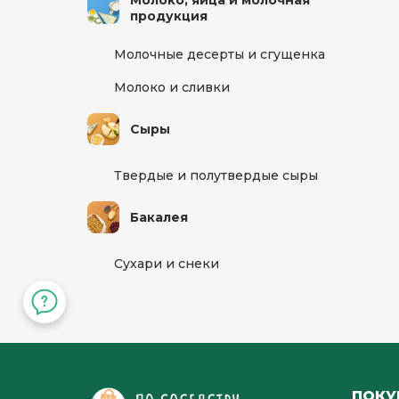
Молоко, яйца и молочная
Кв./Офис
*
Подъезд
продукция
Молочные десерты и сгущенка
Этаж
Домофо
Молоко и сливки
Сыры
Есть лифт
Твердые и полутвердые сыры
Подтвердить адрес
Бакалея
Сухари и снеки
ПОКУ