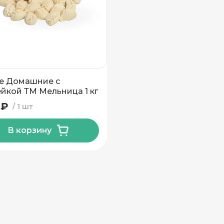
е Домашние с
индейкой ТМ Мельница 1 кг
 ₽
1 шт
вывоз
В корзину