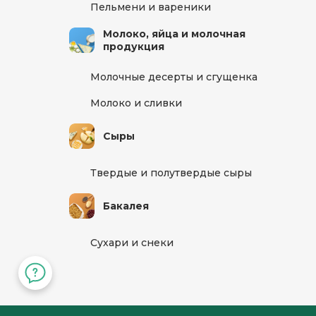
Пельмени и вареники
Кв./Офис
*
Подъезд
Молоко, яйца и молочная
продукция
Молочные десерты и сгущенка
Этаж
Домофо
Молоко и сливки
Есть лифт
Сыры
Подтвердить адрес
Твердые и полутвердые сыры
Бакалея
Сухари и снеки