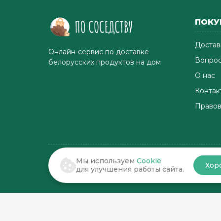
ПОКУ
Достав
Онлайн-сервис по доставке
Вопрос
белорусских продуктов на дом
О нас
Контак
Правов
Мы используем
Cookie
Хор
© 2022-2026 . По соседству
для улучшения работы сайта.