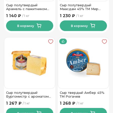
Сыр полутвердый
Сыр полутвердый
Арамель с пажитником
Маасдам 45% ТМ Мир
50% ТМ Сырная Династия
Вкуса
1 140 ₽
1 230 ₽
1 кг
1 кг
В корзину
В корзину
Сыр полутвердый
Сыр твердый Амбер 45%
Бургомистр с ароматом
ТМ Рогачев
топлёного молока 50% Тм
1 267 ₽
1 268 ₽
1 кг
1 кг
Кобринские Сыры