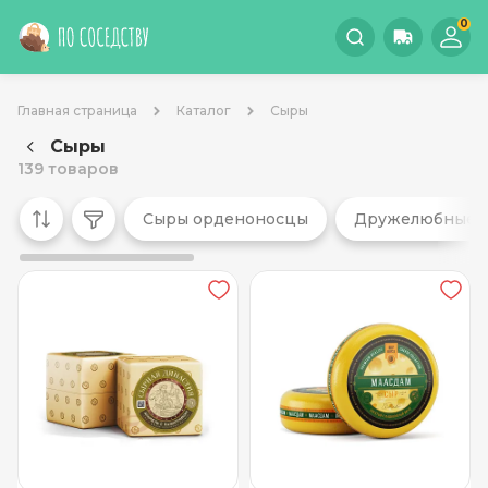
0
Главная страница
Каталог
Сыры
Сыры
139 товаров
Сыры орденоносцы
Дружелюбные 