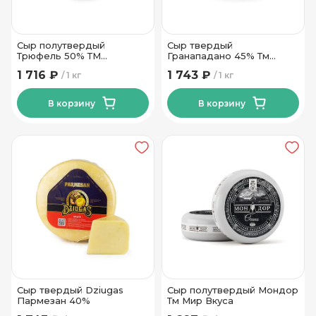
Сыр полутвердый
Сыр твердый
Трюфель 50% ТМ
Гранападано 45% Тм
Боговарово
Традиции Сыроваров
1 716 ₽
1 743 ₽
1 кг
1 кг
В корзину
В корзину
Сыр твердый Dziugas
Сыр полутвердый Мондор
Пармезан 40%
Тм Мир Вкуса