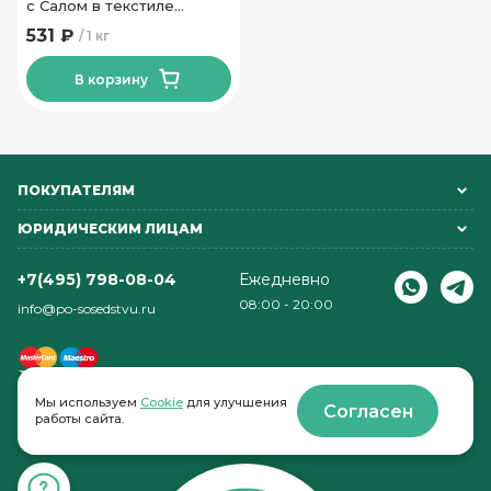
с Салом в текстиле
высшего сорта
531 ₽
1 кг
Калинковичи МК
В корзину
ПОКУПАТЕЛЯМ
ЮРИДИЧЕСКИМ ЛИЦАМ
+7(495) 798-08-04
Ежедневно
08:00 - 20:00
info@po-sosedstvu.ru
Мы используем
Cookie
для улучшения
Согласен
работы сайта.
© 2022-2026 . По соседству