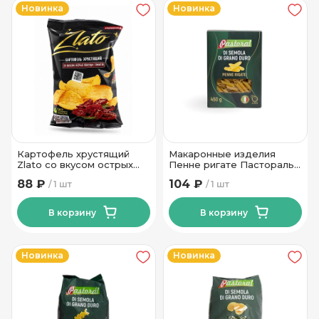
Новинка
Новинка
Картофель хрустящий
Макаронные изделия
Zlato со вкусом острых
Пенне ригате Пастораль
вяленых томатов Тм Мира
ТМ Уладар 450 гр
88 ₽
104 ₽
1 шт
1 шт
70 гр
В корзину
В корзину
Новинка
Новинка