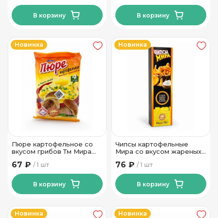
В корзину
В корзину
Новинка
Новинка
Пюре картофельное со
Чипсы картофельные
вкусом грибов Тм Мира
Мира со вкусом жареных
100 гр
лисичек со сметаной Тм
67 ₽
76 ₽
1 шт
1 шт
Мира 100 гр
В корзину
В корзину
Новинка
Новинка