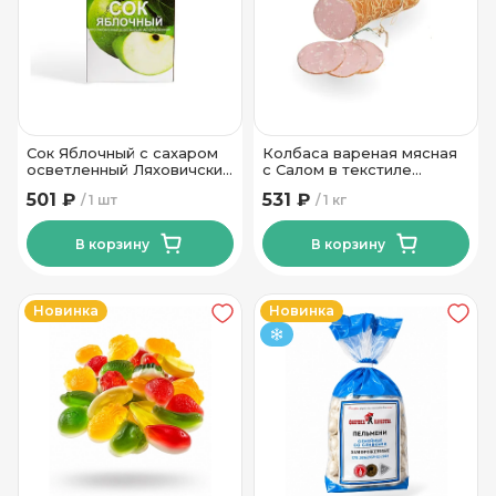
Сок Яблочный с сахаром
Колбаса вареная мясная
осветленный Ляховичский
с Салом в текстиле
КЗ 3л
высшего сорта
501 ₽
531 ₽
1 шт
1 кг
Калинковичи МК
В корзину
В корзину
Новинка
Новинка