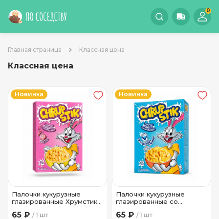
0
Главная страница
Классная цена
Классная цена
Новинка
Новинка
Палочки кукурузные
Палочки кукурузные
глазированные Хрумстик
глазированные со
Лидкон 120 гр
сгущенным молоком
65 ₽
65 ₽
1 шт
1 шт
Хрумстик Лидкон 120 гр