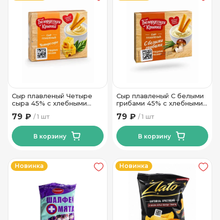
Сыр плавленый Четыре
Сыр плавленый С белыми
сыра 45% с хлебными
грибами 45% с хлебными
палочками ТМ Рогачев 35
палочками ТМ Рогачев 35
79 ₽
79 ₽
1 шт
1 шт
гр
гр
В корзину
В корзину
Новинка
Новинка