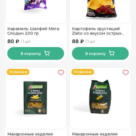
Карамель Шалфей Мята
Картофель хрустящий
Слодыч 200 гр
Zlato со вкусом острых
вяленых томатов Тм Мира
80 ₽
88 ₽
1 шт
1 шт
70 гр
В корзину
В корзину
Новинка
Новинка
Макаронные изделия
Макаронные изделия