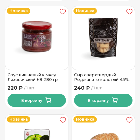
Новинка
Новинка
Соус вишневый к мясу
Сыр сверхтвердый
Ляховичский КЗ 280 гр
Реджанито колотый 45%
ТМ Новогрудские Дары
220 ₽
240 ₽
1 шт
1 шт
100гр
В корзину
В корзину
Новинка
Новинка